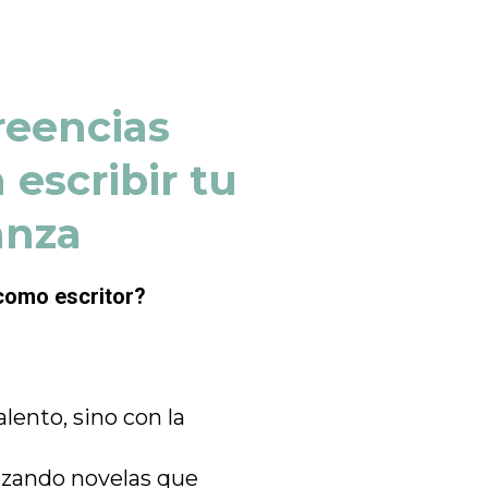
reencias
 escribir tu
anza
 como escritor?
lento, sino con la
ezando novelas que